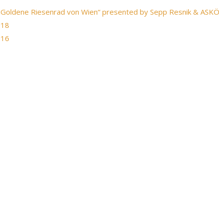
 „Goldene Riesenrad von Wien“ presented by Sepp Resnik & ASK
U18
U16