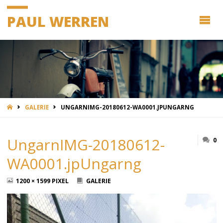
PAUL WERREN
START
GALERIE
UNGARNIMG-20180612-WA0001.JPUNGARNG
UngarnIMG-20180612-
0
WA0001.jpUngarng
ORIGINALGRÖSSE
1200 × 1599
PIXEL
GALERIE